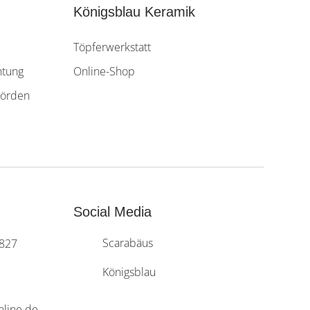
Königsblau Keramik
Töpferwerkstatt
htung
Online-Shop
ehörden
Social Media
Scarabäus
4827
Königsblau
nline.de