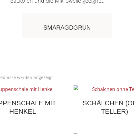
Backofen und die Mikrowelle geeignet.
SMARAGDGRÜN
Nach
rgebnisse werden angezeigt
Aktualität
sortiert
PPENSCHALE MIT
SCHÄLCHEN (O
HENKEL
TELLER)