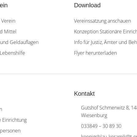
ein
Download
 Verein
Vereinssatzung anschauen
 Mittel
Konzeption Stationäre Einric
und Geldauflagen
Info für Justiz, Ämter und B
Lebenshilfe
Flyer herunterladen
Kontakt
Gutshof Schmerwitz 8, 1
n
Wiesenburg
e Einrichtung
033849 – 30 89 30
personen
koenigsblau-keramik@t-o